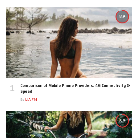
8.9
Comparison of Mobile Phone Providers: 4G Connectivity &
Speed
By
LIA FM
8.9