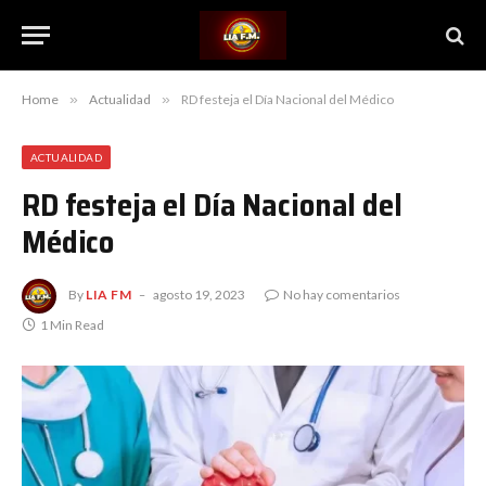
Home
»
Actualidad
»
RD festeja el Día Nacional del Médico
ACTUALIDAD
RD festeja el Día Nacional del
Médico
By
LIA FM
agosto 19, 2023
No hay comentarios
1 Min Read