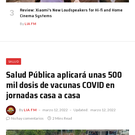
Review: Xiaomi’s New Loudspeakers for Hi-fi and Home
Cinema Systems
By
LIA FM
SALUD
Salud Pública aplicará unas 500
mil dosis de vacunas COVID en
jornadas casa a casa
By
LIA FM
marzo 12, 2022
Updated:
marzo 12, 2022
No hay comentarios
2 Mins Read