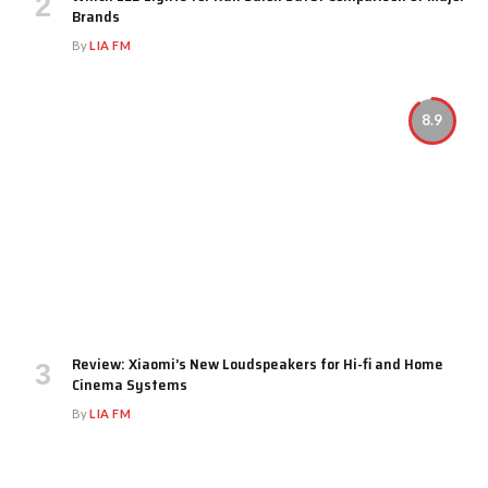
Brands
By
LIA FM
8.9
Review: Xiaomi’s New Loudspeakers for Hi-fi and Home
Cinema Systems
By
LIA FM