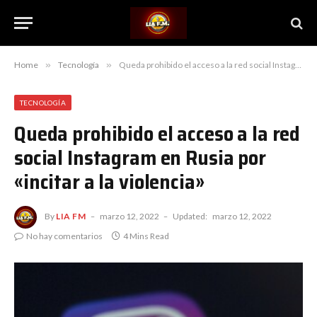
Home
»
Tecnología
»
Queda prohibido el acceso a la red social Instagram en Rusia por «incitar a la violencia»
TECNOLOGÍA
Queda prohibido el acceso a la red
social Instagram en Rusia por
«incitar a la violencia»
By
LIA FM
marzo 12, 2022
Updated:
marzo 12, 2022
No hay comentarios
4 Mins Read