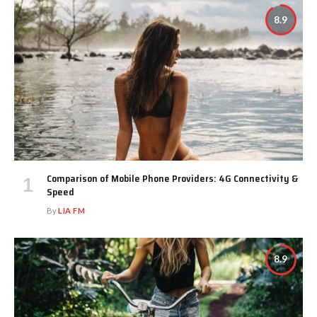
8.9
Comparison of Mobile Phone Providers: 4G Connectivity &
Speed
By
LIA FM
8.9