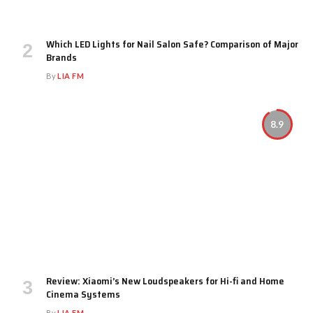
Which LED Lights for Nail Salon Safe? Comparison of Major
Brands
By
LIA FM
8.9
Review: Xiaomi’s New Loudspeakers for Hi-fi and Home
Cinema Systems
By
LIA FM