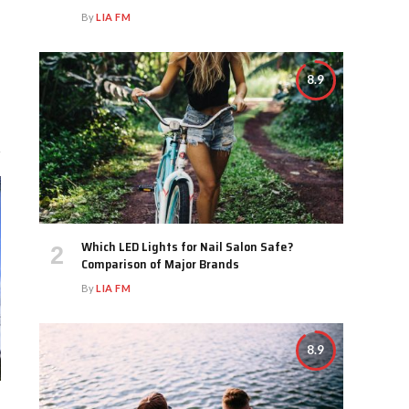
By
LIA FM
8.9
Which LED Lights for Nail Salon Safe?
Comparison of Major Brands
By
LIA FM
8.9