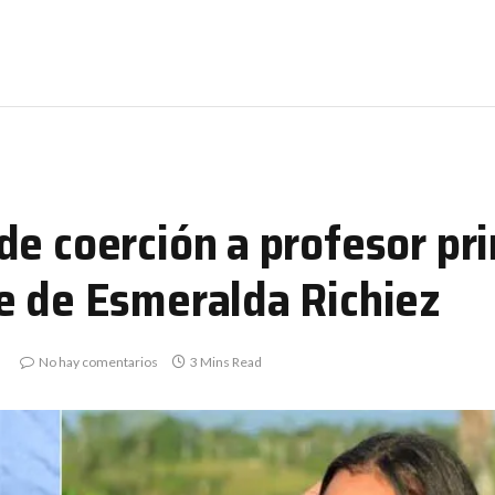
e coerción a profesor pri
e de Esmeralda Richiez
No hay comentarios
3 Mins Read