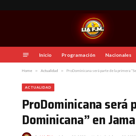
Inicio
Programación
Nacionales
Home
»
Actualidad
»
ProDominicana será parte de la primera “
ACTUALIDAD
ProDominicana será p
Dominicana” en Jama