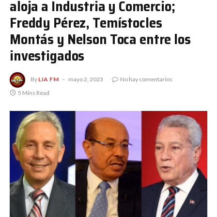
aloja a Industria y Comercio;
Freddy Pérez, Temístocles
Montás y Nelson Toca entre los
investigados
By
LIA FM
mayo 2, 2023
No hay comentarios
5 Mins Read