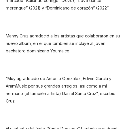
mercado “Bailando contigo” (2020), “Love dance
merengue” (2021) y “Dominicano de corazón” (2022″.
Manny Cruz agradeció a los artistas que colaboraron en su
nuevo álbum, en el que también se incluye al joven
bachatero dominicano Youmaico.
“Muy agradecido de Antonio González, Edwin García y
AramMusic por sus grandes arreglos, así como a mi
hermano (el también artista) Daniel Santa Cruz”, escribió
Cruz.
El cantante del éxito “Santo Domingo” también agradeció