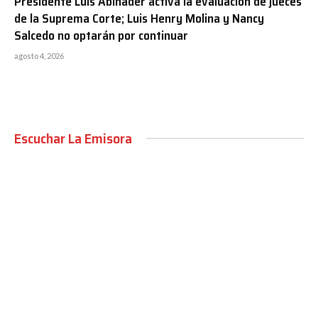
Presidente Luis Abinader activa la evaluación de jueces
de la Suprema Corte; Luis Henry Molina y Nancy
Salcedo no optarán por continuar
agosto 4, 2026
Escuchar La Emisora
00:00