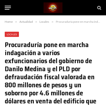
Home
»
Actualidad
»
Locales
»
Procuraduría pone en marcha indagación a varios exfuncionarios del gobierno de Danilo Medina y el PLD por defraudación fiscal valorada en 800 millones de pesos y un soborno por 4.6 millones de dólares en venta del edificio que aloja a Industria y Comercio; Freddy Pérez, Temístocles Montás y Nelson Toca entre los investigados
LOCALES
Procuraduría pone en marcha
indagación a varios
exfuncionarios del gobierno de
Danilo Medina y el PLD por
defraudación fiscal valorada en
800 millones de pesos y un
soborno por 4.6 millones de
dólares en venta del edificio que