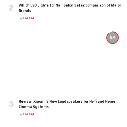
Which LED Lights for Nail Salon Safe? Comparison of Major
Brands
By
LIA FM
8.9
Review: Xiaomi’s New Loudspeakers for Hi-fi and Home
Cinema Systems
By
LIA FM