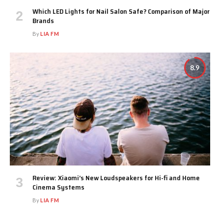
Which LED Lights for Nail Salon Safe? Comparison of Major
Brands
By
LIA FM
8.9
Review: Xiaomi’s New Loudspeakers for Hi-fi and Home
Cinema Systems
By
LIA FM