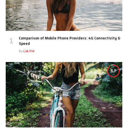
Comparison of Mobile Phone Providers: 4G Connectivity &
Speed
By
LIA FM
8.9