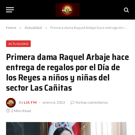
Home
»
Actualidad
»
Primera dama Raquel Arbaje hace entrega de regalos por el Día de los Reyes a niños y niñas del sector Las Cañitas
ACTUALIDAD
Primera dama Raquel Arbaje hace
entrega de regalos por el Día de
los Reyes a niños y niñas del
sector Las Cañitas
By
LIA FM
enero 6, 2023
No hay comentarios
2 Mins Read