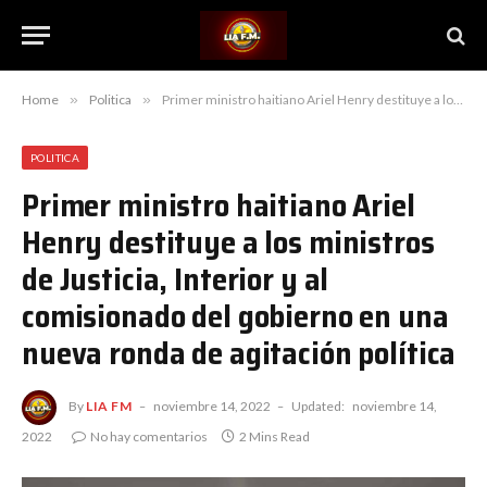
Home
»
Politica
»
Primer ministro haitiano Ariel Henry destituye a los ministros de Justicia, Interior y al comisionado del gobierno en una nueva ronda de agitación política
POLITICA
Primer ministro haitiano Ariel
Henry destituye a los ministros
de Justicia, Interior y al
comisionado del gobierno en una
nueva ronda de agitación política
By
LIA FM
noviembre 14, 2022
Updated:
noviembre 14,
2022
No hay comentarios
2 Mins Read