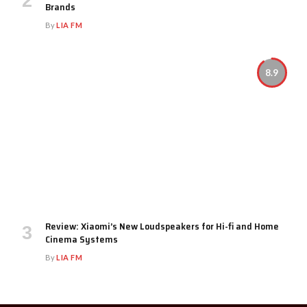
Brands
By
LIA FM
8.9
Review: Xiaomi’s New Loudspeakers for Hi-fi and Home
Cinema Systems
By
LIA FM