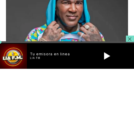
Tu emisora en linea
LIA FM
Santo Domingo – Desde hace un tiempo el cantante Omega
El Fuerte viene haciendo modificaciones en su aspecto
físico; lo hemos visto con el pelo más lacio, la piel un poco