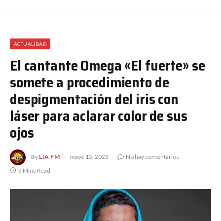
ACTUALIDAD
El cantante Omega «El fuerte» se
somete a procedimiento de
despigmentación del iris con
láser para aclarar color de sus
ojos
By
LIA FM
mayo 15, 2023
No hay comentarios
3 Mins Read