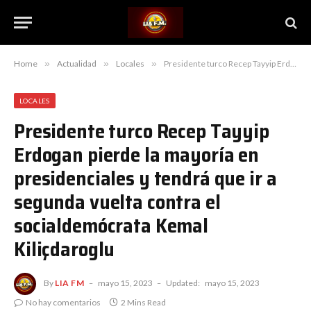
Home
»
Actualidad
»
Locales
»
Presidente turco Recep Tayyip Erdogan pierde la mayoría en presidenciales y tendrá que ir a segunda vuelta contra el socialdemócrata Kemal Kiliçdaroglu
LOCALES
Presidente turco Recep Tayyip
Erdogan pierde la mayoría en
presidenciales y tendrá que ir a
segunda vuelta contra el
socialdemócrata Kemal
Kiliçdaroglu
By
LIA FM
mayo 15, 2023
Updated:
mayo 15, 2023
No hay comentarios
2 Mins Read