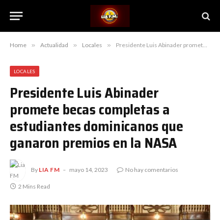
Home
»
Actualidad
»
Locales
»
Presidente Luis Abinader promete becas completas a estudiantes dominicanos que ganaron premios en la NASA
LOCALES
Presidente Luis Abinader
promete becas completas a
estudiantes dominicanos que
ganaron premios en la NASA
By
LIA FM
mayo 14, 2023
No hay comentarios
2 Mins Read