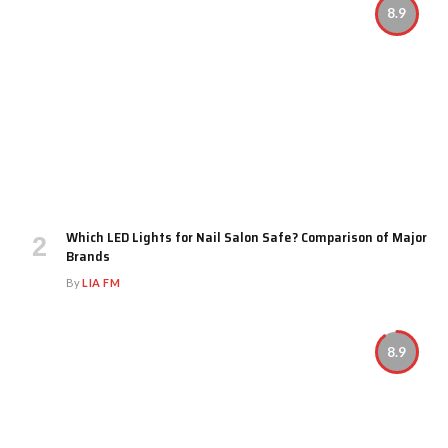
8.9
Which LED Lights for Nail Salon Safe? Comparison of Major
Brands
By
LIA FM
8.9