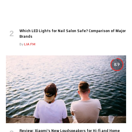
Which LED Lights for Nail Salon Safe? Comparison of Major
Brands
By
LIA FM
8.9
Review: Xiaomi’s New Loudspeakers for Hi-fi and Home