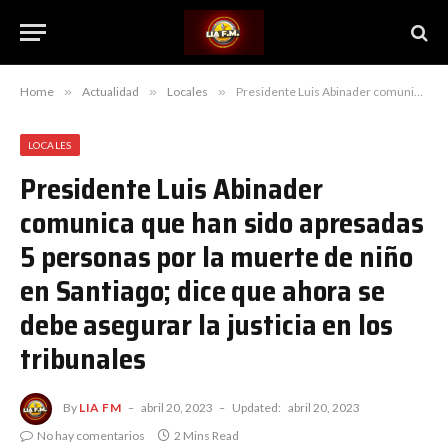
Home
»
Actualidad
»
Locales
»
Presidente Luis Abinader comunica que han sido apresadas 5 personas por la muerte de niño en Santiago; dice que ahora se debe asegurar la justicia en los tribunales
LOCALES
Presidente Luis Abinader
comunica que han sido apresadas
5 personas por la muerte de niño
en Santiago; dice que ahora se
debe asegurar la justicia en los
tribunales
By
LIA FM
abril 20, 2023
Updated:
abril 20, 2023
No hay comentarios
2 Mins Read