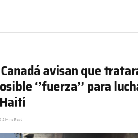
 Canadá avisan que tratar
sible ‘’fuerza’’ para luch
Haití
2 Mins Read