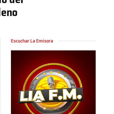
leno
Escuchar La Emisora