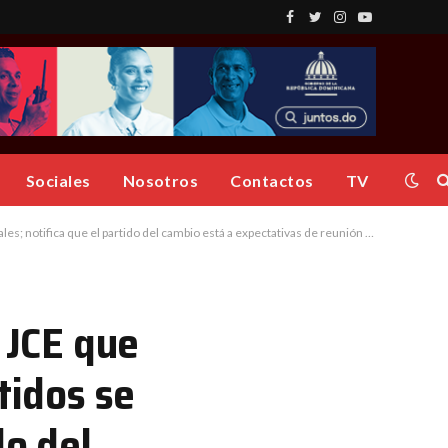
Facebook
Twitter
Instagram
YouTube
Sociales
Nosotros
Contactos
TV
ifica que el partido del cambio está a expectativas de reunión con el pleno
 JCE que
tidos se
do del