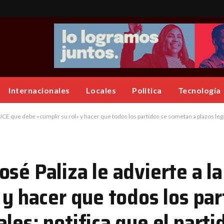
Internacionales
Locales
Politica
Tecnología
E que debe «cumplir su rol» y hacer que todos los partidos se sometan a plazos legales; not
sé Paliza le advierte a la
 y hacer que todos los par
les; notifica que el parti