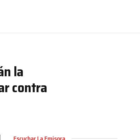
án la
ar contra
Escuchar La Emisora