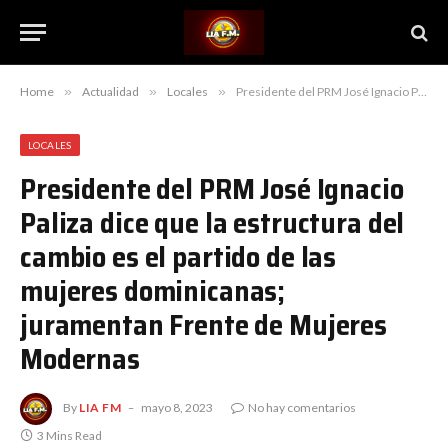
Home
»
Actualidad
»
Locales
»
Presidente del PRM José Ignacio Paliza dice que la estructura del cambio es el partido de las mujeres dominicanas; juramentan Frente de Mujeres Modernas
LOCALES
Presidente del PRM José Ignacio
Paliza dice que la estructura del
cambio es el partido de las
mujeres dominicanas;
juramentan Frente de Mujeres
Modernas
By
LIA FM
mayo 8, 2023
No hay comentarios
3 Mins Read