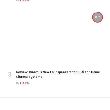
By
LIA FM
8.9
Review: Xiaomi’s New Loudspeakers for Hi-fi and Home
Cinema Systems
By
LIA FM