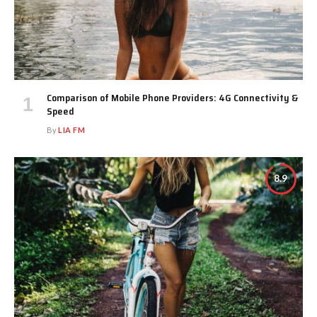
Comparison of Mobile Phone Providers: 4G Connectivity &
Speed
By
LIA FM
8.9