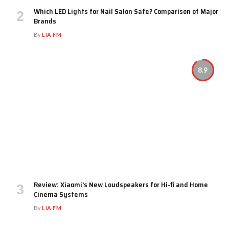
Which LED Lights for Nail Salon Safe? Comparison of Major
Brands
By
LIA FM
8.9
Review: Xiaomi’s New Loudspeakers for Hi-fi and Home
Cinema Systems
By
LIA FM