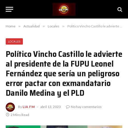
Home
»
Actualidad
»
Locales
»
Político Vincho Castillo le advierte al presidente de la FUPU Leonel Fernández que sería un peligroso error pactar con exmandatario Danilo Medina y el PLD
LOCALES
Político Vincho Castillo le advierte
al presidente de la FUPU Leonel
Fernández que sería un peligroso
error pactar con exmandatario
Danilo Medina y el PLD
By
LIA FM
abril 13, 2023
No hay comentarios
2 Mins Read