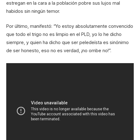
estregan en la cara a la población pobre sus lujos mal
habidos sin ningún temor.
Por último, manifestó: “Yo estoy absolutamente convencido
que todo el trigo no es limpio en el PLD, yo lo he dicho
siempre, y quien ha dicho que ser peledeísta es sinónimo
de ser honesto, eso no es verdad, ¡no ombe no!”.