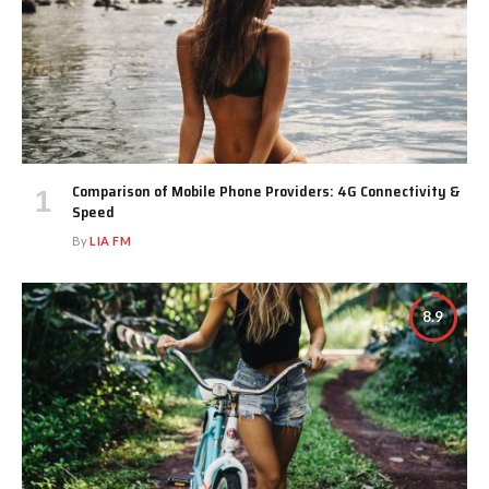
Comparison of Mobile Phone Providers: 4G Connectivity &
Speed
By
LIA FM
8.9