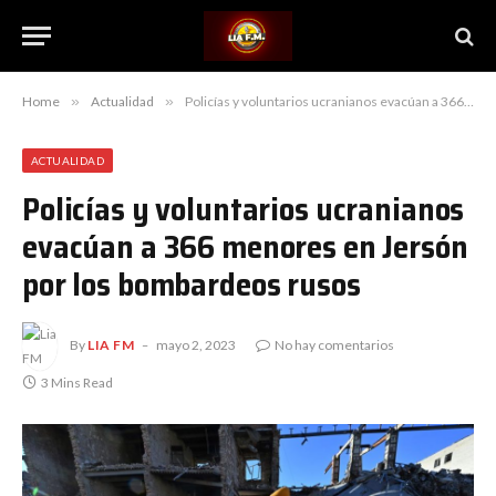
Home
»
Actualidad
»
Policías y voluntarios ucranianos evacúan a 366 menores en Jersón por los bombardeos rusos
ACTUALIDAD
Policías y voluntarios ucranianos
evacúan a 366 menores en Jersón
por los bombardeos rusos
By
LIA FM
mayo 2, 2023
No hay comentarios
3 Mins Read