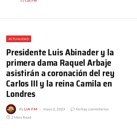
By
LIA FM
ACTUALIDAD
Presidente Luis Abinader y la
primera dama Raquel Arbaje
asistirán a coronación del rey
Carlos III y la reina Camila en
Londres
By
LIA FM
mayo 2, 2023
No hay comentarios
2 Mins Read