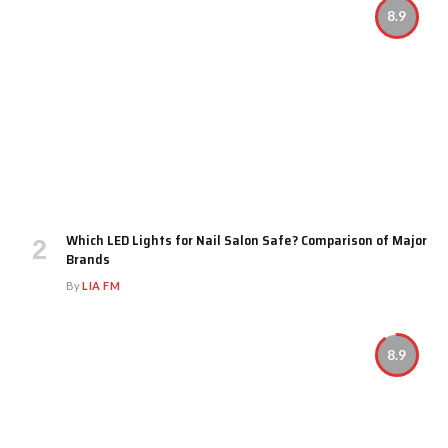
8.9
Which LED Lights for Nail Salon Safe? Comparison of Major
Brands
By
LIA FM
8.9