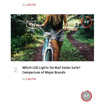
By
LIA FM
8.9
Which LED Lights for Nail Salon Safe?
Comparison of Major Brands
By
LIA FM
8.9