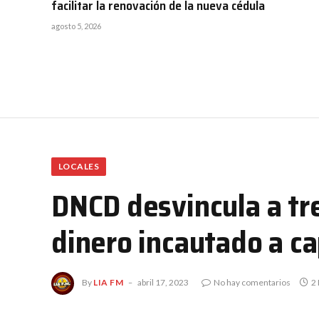
facilitar la renovación de la nueva cédula
agosto 5, 2026
LOCALES
DNCD desvincula a tr
dinero incautado a c
By
LIA FM
abril 17, 2023
No hay comentarios
2