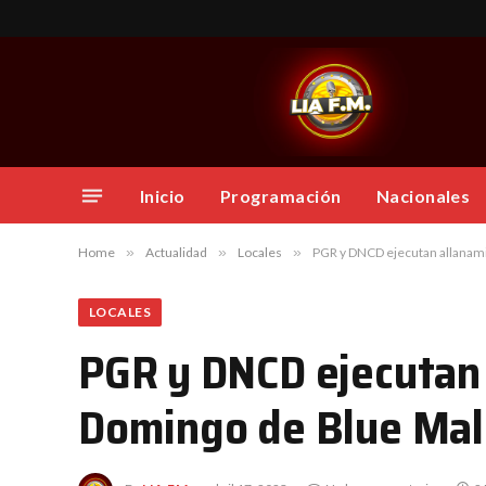
Inicio
Programación
Nacionales
Home
»
Actualidad
»
Locales
»
PGR y DNCD ejecutan allanami
LOCALES
PGR y DNCD ejecutan 
Domingo de Blue Mal