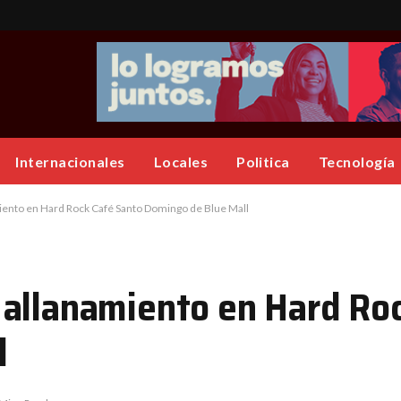
Internacionales
Locales
Politica
Tecnología
ento en Hard Rock Café Santo Domingo de Blue Mall
allanamiento en Hard Ro
l