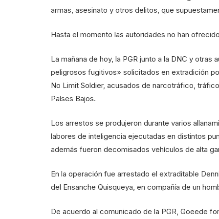
armas, asesinato y otros delitos, que supuestament
Hasta el momento las autoridades no han ofrecido
La mañana de hoy, la PGR junto a la DNC y otras au
peligrosos fugitivos» solicitados en extradición p
No Limit Soldier, acusados de narcotráfico, tráfic
Países Bajos.
Los arrestos se produjeron durante varios allana
labores de inteligencia ejecutadas en distintos pu
además fueron decomisados vehículos de alta ga
En la operación fue arrestado el extraditable Den
del Ensanche Quisqueya, en compañía de un hombr
De acuerdo al comunicado de la PGR, Goeede form