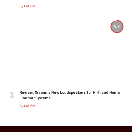
By
LIA FM
8.9
Review: Xiaomi’s New Loudspeakers for Hi-fi and Home
Cinema Systems
By
LIA FM