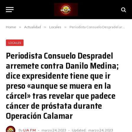
Home
»
Actualidad
»
Locales
»
Periodista Consuelo Despradel arremete contra Danilo Medina; dice expresidente tiene que ir preso «aunque se muera en la cárcel» tras revelar que padece cáncer de próstata durante Operación Calamar
LOCALES
Periodista Consuelo Despradel
arremete contra Danilo Medina;
dice expresidente tiene que ir
preso «aunque se muera en la
cárcel» tras revelar que padece
cáncer de próstata durante
Operación Calamar
By
LIA FM
marzo 24, 2023
Updated:
marzo 24, 2023