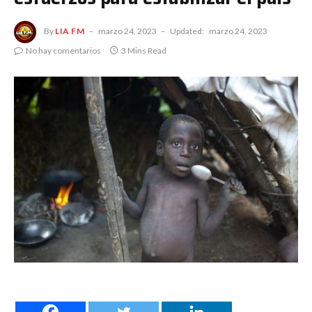
By
LIA FM
marzo 24, 2023
Updated:
marzo 24, 2023
No hay comentarios
3 Mins Read