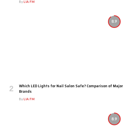
By
LIA FM
8.9
Which LED Lights for Nail Salon Safe? Comparison of Major
Brands
By
LIA FM
8.9