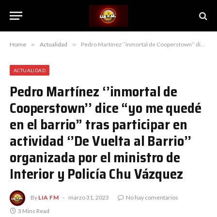
Home
»
Actualidad
»
Pedro Martínez ‘’inmortal de Cooperstown’’ dice “yo me quedé en el barrio” tras participar en actividad ‘’De Vuelta al Barrio’’ organizada por el ministro de Interior y Policía Chu Vázquez
ACTUALIDAD
Pedro Martínez ‘’inmortal de
Cooperstown’’ dice “yo me quedé
en el barrio” tras participar en
actividad ‘’De Vuelta al Barrio’’
organizada por el ministro de
Interior y Policía Chu Vázquez
By
LIA FM
marzo 31, 2023
No hay comentarios
3 Mins Read