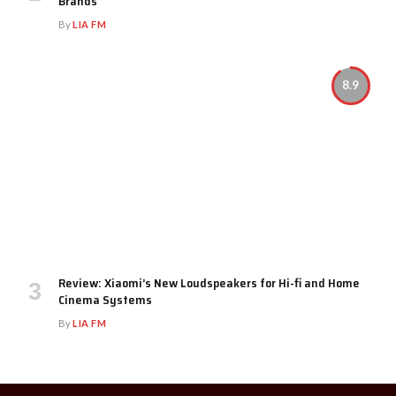
Brands
By
LIA FM
8.9
Review: Xiaomi’s New Loudspeakers for Hi-fi and Home
Cinema Systems
By
LIA FM