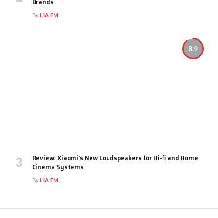
Brands
By
LIA FM
8.9
Review: Xiaomi’s New Loudspeakers for Hi-fi and Home
Cinema Systems
By
LIA FM