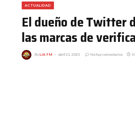
ACTUALIDAD
El dueño de Twitter 
las marcas de verific
By
LIA FM
abril 21, 2023
No hay comentarios
3