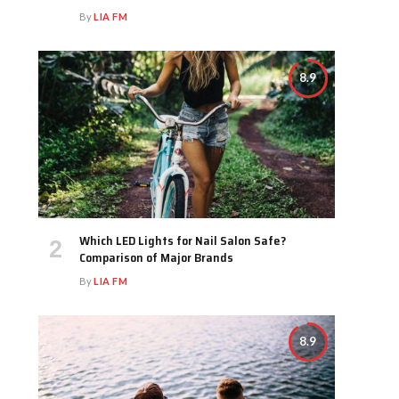
By
LIA FM
8.9
Which LED Lights for Nail Salon Safe?
Comparison of Major Brands
By
LIA FM
8.9