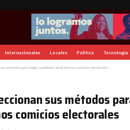
Internacionales
Locales
Politica
Tecnología
n sus métodos para elegir candidatos de próximos comicios electorales
leccionan sus métodos par
os comicios electorales