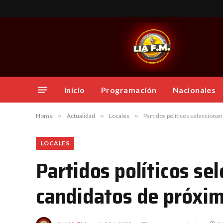
Inicio
Programación
Nacionales
Home
»
Actualidad
»
Locales
»
Partidos políticos selecciona
LOCALES
Partidos políticos se
candidatos de próxim