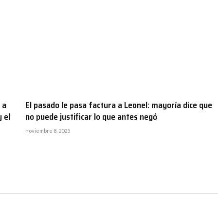
 a
El pasado le pasa factura a Leonel: mayoría dice que
 el
no puede justificar lo que antes negó
noviembre 8, 2025