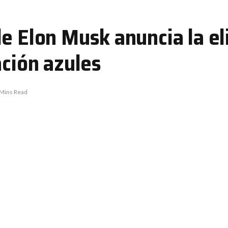
de Elon Musk anuncia la e
ación azules
 Mins Read