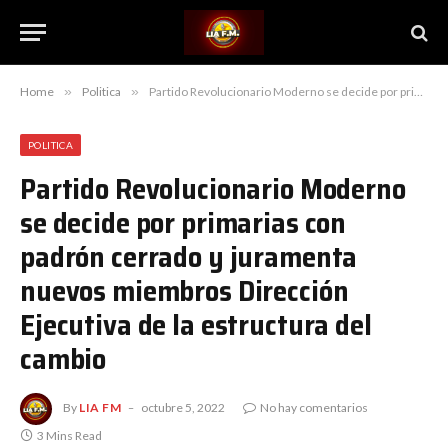
Home
»
Politica
»
Partido Revolucionario Moderno se decide por primarias con padrón cerrado y juramenta nuevos miembros Dirección Ejecutiva de la estructura del cambio
POLITICA
Partido Revolucionario Moderno
se decide por primarias con
padrón cerrado y juramenta
nuevos miembros Dirección
Ejecutiva de la estructura del
cambio
By
LIA FM
octubre 5, 2022
No hay comentarios
3 Mins Read