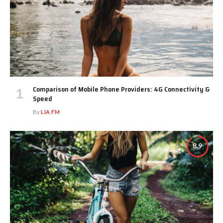
Comparison of Mobile Phone Providers: 4G Connectivity &
Speed
By
LIA FM
8.9