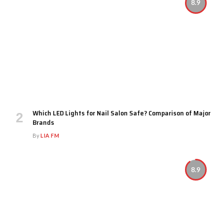
8.9
Which LED Lights for Nail Salon Safe? Comparison of Major
Brands
By
LIA FM
8.9