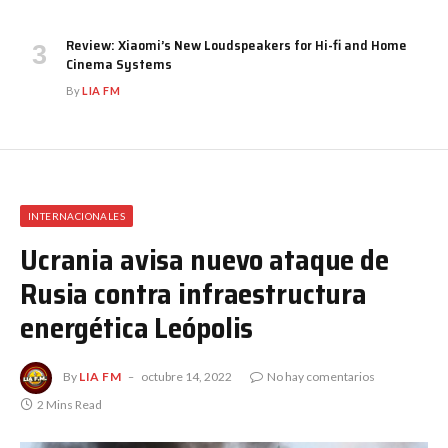
Review: Xiaomi’s New Loudspeakers for Hi-fi and Home
Cinema Systems
By
LIA FM
INTERNACIONALES
Ucrania avisa nuevo ataque de
Rusia contra infraestructura
energética Leópolis
By
LIA FM
octubre 14, 2022
No hay comentarios
2 Mins Read