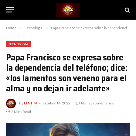
Home
»
Tecnología
»
Papa Francisco se expresa sobre la dependencia del teléfono; dice: «los lamentos son veneno para el alma y no dejan ir adelante»
TECNOLOGÍA
Papa Francisco se expresa sobre
la dependencia del teléfono; dice:
«los lamentos son veneno para el
alma y no dejan ir adelante»
By
LIA FM
octubre 14, 2022
No hay comentarios
2 Mins Read