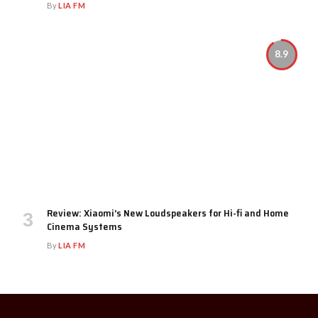
By
LIA FM
8.9
Review: Xiaomi’s New Loudspeakers for Hi-fi and Home
Cinema Systems
By
LIA FM