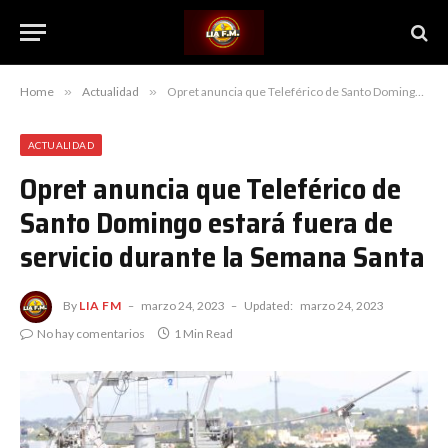
Home
»
Actualidad
»
Opret anuncia que Teleférico de Santo Domingo estará fuera de servicio durante la Semana Santa
ACTUALIDAD
Opret anuncia que Teleférico de
Santo Domingo estará fuera de
servicio durante la Semana Santa
By
LIA FM
marzo 24, 2023
Updated:
marzo 24, 2023
No hay comentarios
1 Min Read