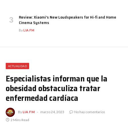
Review: Xiaomi’s New Loudspeakers for Hi-fi and Home
Cinema Systems
By
LIA FM
ACTUALIDAD
Especialistas informan que la
obesidad obstaculiza tratar
enfermedad cardíaca
By
LIA FM
marzo 24, 2023
No hay comentarios
2 Mins Read