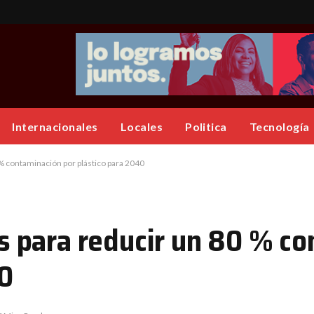
Internacionales
Locales
Politica
Tecnología
 contaminación por plástico para 2040
 para reducir un 80 % co
40