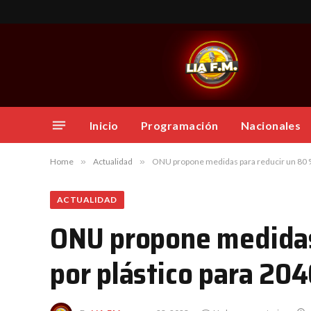
Inicio
Programación
Nacionales
Home
»
Actualidad
»
ONU propone medidas para reducir un 80 %
ACTUALIDAD
ONU propone medidas
por plástico para 20