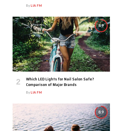
By
LIA FM
8.9
Which LED Lights for Nail Salon Safe?
Comparison of Major Brands
By
LIA FM
8.9