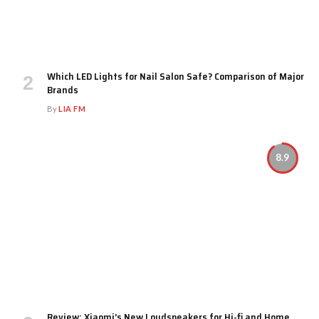
Which LED Lights for Nail Salon Safe? Comparison of Major
Brands
By
LIA FM
8.9
Review: Xiaomi’s New Loudspeakers for Hi-fi and Home