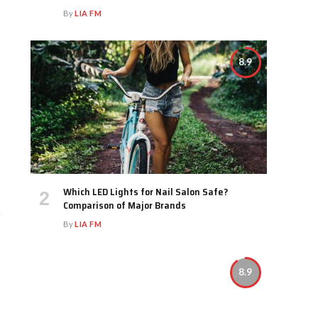
By
LIA FM
8.9
Which LED Lights for Nail Salon Safe?
Comparison of Major Brands
By
LIA FM
8.9