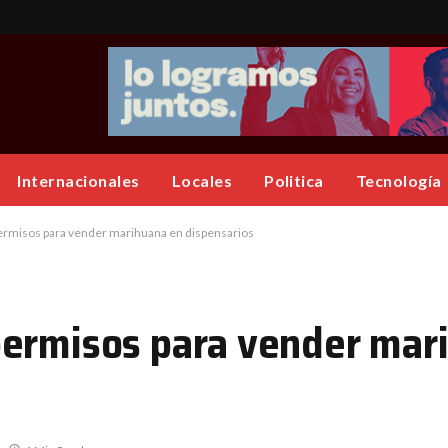
Internacionales
Locales
Politica
Tecnología
ermisos para vender marihuana en dispensarios
permisos para vender mar