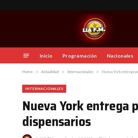
Inicio
Programación
Nacionales
Home
»
Actualidad
»
Internacionales
»
Nueva York entrega p
INTERNACIONALES
Nueva York entrega 
dispensarios