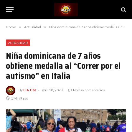
Home
»
Actualidad
»
Niña dominicana de 7 años obtiene medalla al “Correr por el autismo” en Italia
ACTUALIDAD
Niña dominicana de 7 años
obtiene medalla al “Correr por el
autismo” en Italia
By
LIA FM
abril 10, 2023
No hay comentarios
1 Min Read