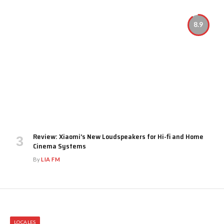
8.9
Review: Xiaomi’s New Loudspeakers for Hi-fi and Home
Cinema Systems
By
LIA FM
LOCALES