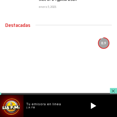
enero 5, 2021
Destacadas
8.9
Comparison of Mobile Phone Providers: 4G Connectivity &
Tu emisora en linea
Speed
LIA FM
By
LIA FM