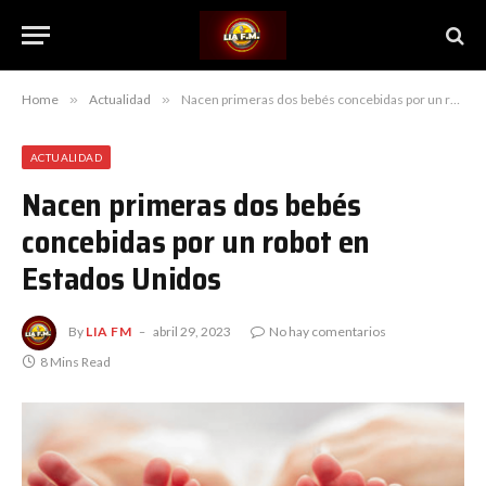
Home
»
Actualidad
»
Nacen primeras dos bebés concebidas por un robot en Estados Unidos
ACTUALIDAD
Nacen primeras dos bebés
concebidas por un robot en
Estados Unidos
By
LIA FM
abril 29, 2023
No hay comentarios
8 Mins Read