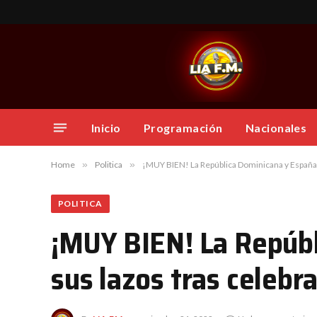
Inicio
Programación
Nacionales
Home
»
Politica
»
¡MUY BIEN! La República Dominicana y España fo
POLITICA
¡MUY BIEN! La Repúbl
sus lazos tras celebra