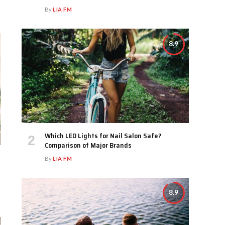
By
LIA FM
8.9
Which LED Lights for Nail Salon Safe?
Comparison of Major Brands
By
LIA FM
8.9