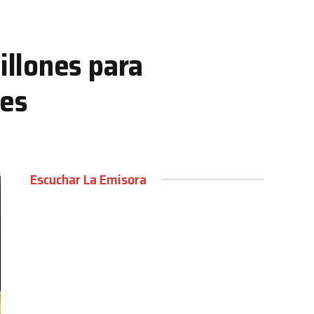
llones para
les
Escuchar La Emisora
00:00