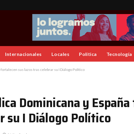
Internacionales
Locales
Politica
Tecnología
rtalecen sus lazos tras celebrar su I Diálogo Político
ica Dominicana y España 
r su I Diálogo Político