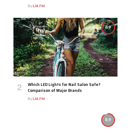
By
LIA FM
8.9
Which LED Lights for Nail Salon Safe?
Comparison of Major Brands
By
LIA FM
8.9