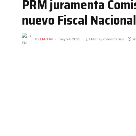
PRM juramenta Comisió
nuevo Fiscal Nacional
By
LIA FM
mayo 4, 2023
No hay comentarios
4