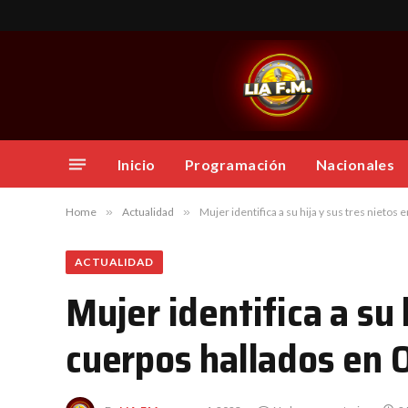
Inicio
Programación
Nacionales
Home
»
Actualidad
»
Mujer identifica a su hija y sus tres nieto
ACTUALIDAD
Mujer identifica a su 
cuerpos hallados en