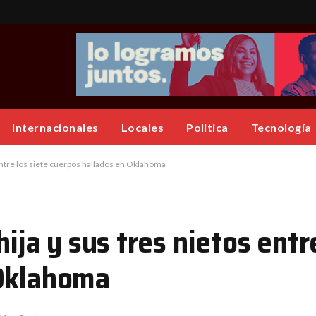
Internacionales
Locales
Politica
Tecnología
s entre los siete cuerpos hallados en Oklahoma
hija y sus tres nietos entr
 Oklahoma