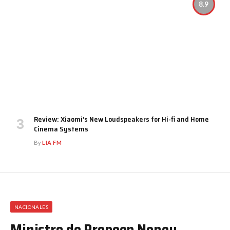
8.9
Review: Xiaomi’s New Loudspeakers for Hi-fi and Home
Cinema Systems
By
LIA FM
NACIONALES
Ministro de Propeep Neney