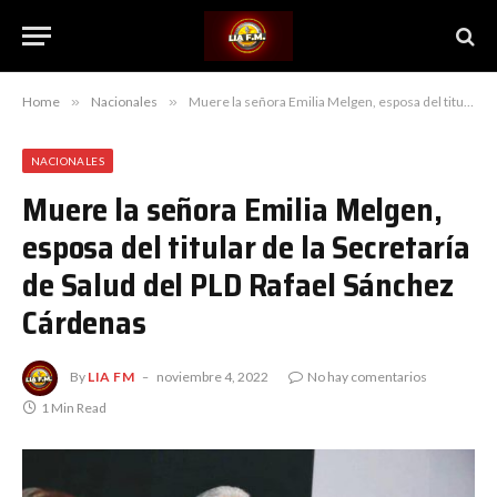
Home
»
Nacionales
»
Muere la señora Emilia Melgen, esposa del titular de la Secretaría de Salud del PLD Rafael Sánchez Cárdenas
NACIONALES
Muere la señora Emilia Melgen,
esposa del titular de la Secretaría
de Salud del PLD Rafael Sánchez
Cárdenas
By
LIA FM
noviembre 4, 2022
No hay comentarios
1 Min Read