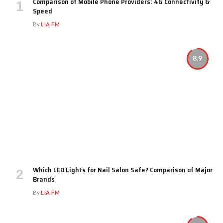
Comparison of Mobile Phone Providers: 4G Connectivity &
Speed
By
LIA FM
8.9
Which LED Lights for Nail Salon Safe? Comparison of Major
Brands
By
LIA FM