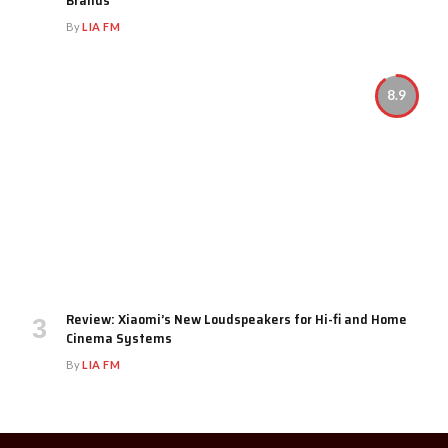
By
LIA FM
8.9
Review: Xiaomi’s New Loudspeakers for Hi-fi and Home
Cinema Systems
By
LIA FM