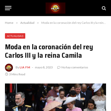
Home
»
Actualidad
»
Moda en la coronación del rey Carlos III y la reina Camila
ACTUALIDAD
Moda en la coronación del rey
Carlos III y la reina Camila
By
LIA FM
mayo 8, 2023
No hay comentarios
3 Mins Read