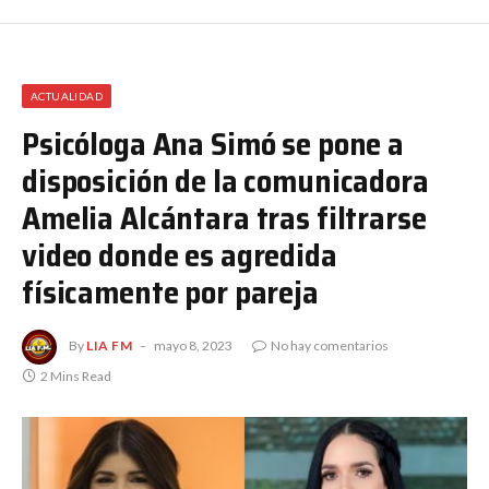
ACTUALIDAD
Psicóloga Ana Simó se pone a
disposición de la comunicadora
Amelia Alcántara tras filtrarse
video donde es agredida
físicamente por pareja
By
LIA FM
mayo 8, 2023
No hay comentarios
2 Mins Read