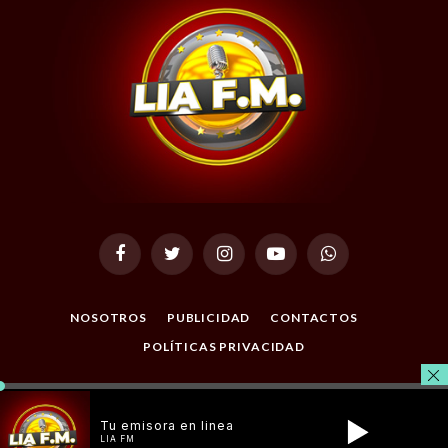
Facebook
Twitter
Instagram
YouTube
WhatsApp
NOSOTROS
PUBLICIDAD
CONTACTOS
POLÍTICAS PRIVACIDAD
© 2026 Todos los Derechos Reservados. Desarrollado por
Masterclic.Net
.
Tu emisora en linea
LIA FM