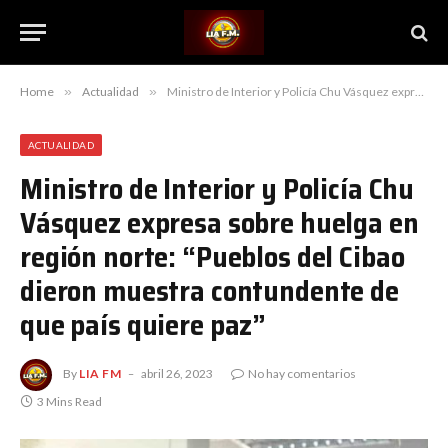
Home
»
Actualidad
»
Ministro de Interior y Policía Chu Vásquez expresa sobre huelga en región norte: “Pueblos del Cibao dieron muestra contundente de que país quiere paz”
ACTUALIDAD
Ministro de Interior y Policía Chu
Vásquez expresa sobre huelga en
región norte: “Pueblos del Cibao
dieron muestra contundente de
que país quiere paz”
By
LIA FM
abril 26, 2023
No hay comentarios
3 Mins Read