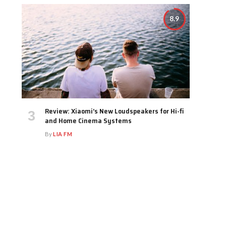
8.9
Review: Xiaomi’s New Loudspeakers for Hi-fi
and Home Cinema Systems
By
LIA FM