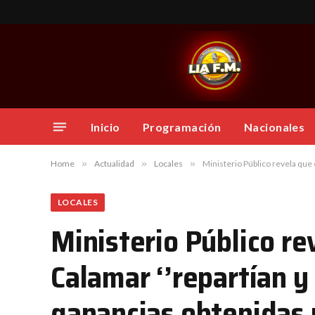
Inicio
Programación
Nacionales
Home
»
Actualidad
»
Locales
»
Ministerio Público revela que en
LOCALES
Ministerio Público r
Calamar ‘’repartían y
ganancias obtenidas