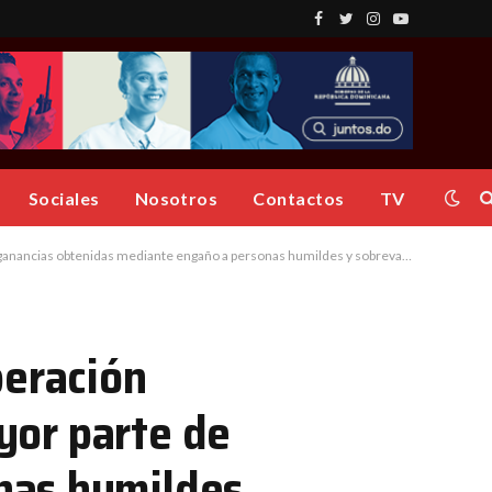
Facebook
Twitter
Instagram
YouTube
Sociales
Nosotros
Contactos
TV
 obtenidas mediante engaño a personas humildes y sobrevaluaban los terrenos
peración
ayor parte de
nas humildes