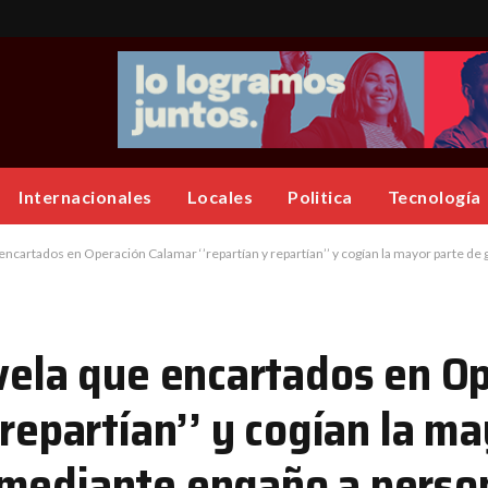
Internacionales
Locales
Politica
Tecnología
cartados en Operación Calamar ‘’repartían y repartían’’ y cogían la mayor parte de ganancias
evela que encartados en O
 repartían’’ y cogían la m
 mediante engaño a perso