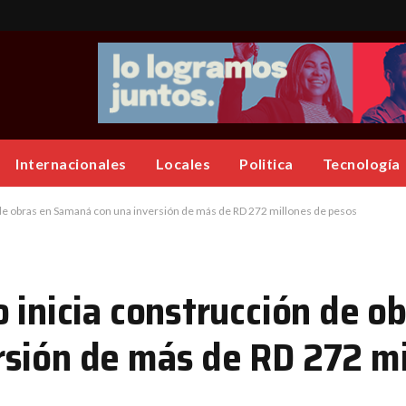
Internacionales
Locales
Politica
Tecnología
 de obras en Samaná con una inversión de más de RD 272 millones de pesos
 inicia construcción de o
sión de más de RD 272 mi