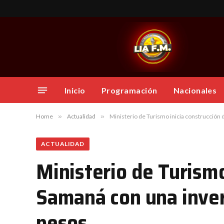
Inicio
Programación
Nacionales
Home
»
Actualidad
»
Ministerio de Turismo inicia construcción
ACTUALIDAD
Ministerio de Turismo
Samaná con una inver
pesos