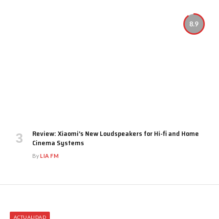
8.9
Review: Xiaomi’s New Loudspeakers for Hi-fi and Home
Cinema Systems
By
LIA FM
ACTUALIDAD