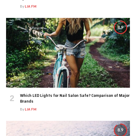
By
LIA FM
8.9
Which LED Lights for Nail Salon Safe? Comparison of Major
Brands
By
LIA FM
8.9