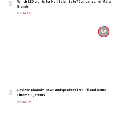
Which LED Lights for Nail Salon Safe? Comparison of Major
Brands
By
LIA FM
8.9
Review: Xiaomi’s New Loudspeakers for Hi-fi and Home
Cinema Systems
By
LIA FM