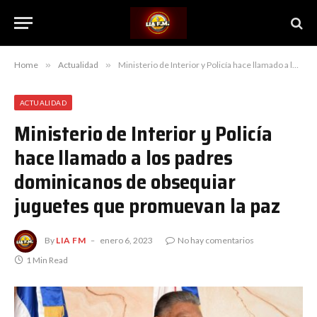
Home
»
Actualidad
»
Ministerio de Interior y Policía hace llamado a los padres dominicanos de obsequiar juguetes que promuevan la paz
ACTUALIDAD
Ministerio de Interior y Policía
hace llamado a los padres
dominicanos de obsequiar
juguetes que promuevan la paz
By
LIA FM
enero 6, 2023
No hay comentarios
1 Min Read