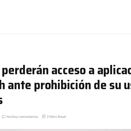
 perderán acceso a aplica
h ante prohibición de su u
s
No hay comentarios
2 Mins Read