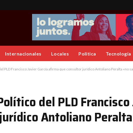
Internacionales
Locales
Politica
Tecnología
l PLD Francisco Javier García afirma que consultor jurídico Antoliano Peralta «no sa
lítico del PLD Francisco 
jurídico Antoliano Peralta