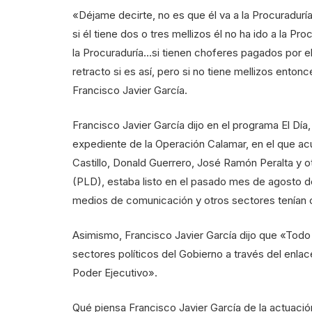
«Déjame decirte, no es que él va a la Procuradurí
si él tiene dos o tres mellizos él no ha ido a la Pro
la Procuraduría…si tienen choferes pagados por e
retracto si es así, pero si no tiene mellizos enton
Francisco Javier García.
Francisco Javier García dijo en el programa El Día,
expediente de la Operación Calamar, en el que ac
Castillo, Donald Guerrero, José Ramón Peralta y o
(PLD), estaba listo en el pasado mes de agosto d
medios de comunicación y otros sectores tenían c
Asimismo, Francisco Javier García dijo que «Todo
sectores políticos del Gobierno a través del enlac
Poder Ejecutivo».
Qué piensa Francisco Javier García de la actuaci