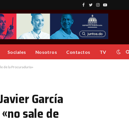
Facebook
Twitter
Instagram
YouTube
Sociales
Nosotros
Contactos
TV
le de la Procuraduría»
Javier García
 «no sale de