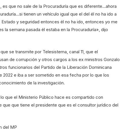
a, es que no sale de la Procuraduría que es diferente…ahora
curaduría…si tienen un vehículo igual que el del él no ha ido a
l Estado y seguridad entonces él no ha ido, entonces yo me
ces la semana pasada él estaba en la Procuraduría», dijo
 que se transmite por Telesistema, canal 11, que el
usan de corrupción y otros cargos a los ex ministros Gonzalo
tros funcionarios del Partido de la Liberación Dominicana
e 2022 e iba a ser sometido en esa fecha por lo que los
onocimiento de la investigación.
 lo que el Ministerio Público hace es compartido con
e que que tiene el presidente que es el consultor jurídico del
ón del MP