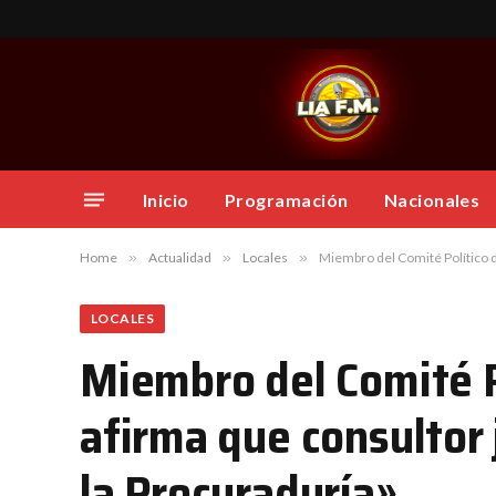
Inicio
Programación
Nacionales
Home
»
Actualidad
»
Locales
»
Miembro del Comité Político de
LOCALES
Miembro del Comité Po
afirma que consultor 
la Procuraduría»