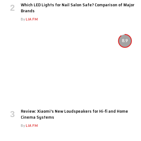
Which LED Lights for Nail Salon Safe? Comparison of Major
Brands
By
LIA FM
8.9
Review: Xiaomi’s New Loudspeakers for Hi-fi and Home
Cinema Systems
By
LIA FM