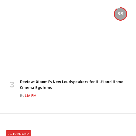
8.9
Review: Xiaomi’s New Loudspeakers for Hi-fi and Home
Cinema Systems
By
LIA FM
ACTUALIDAD