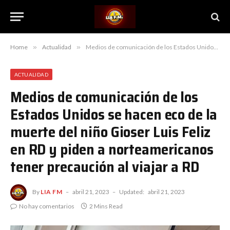
Home
»
Actualidad
»
Medios de comunicación de los Estados Unidos se hacen eco de la muerte del niño Gioser Luis Feliz en RD y piden a norteamericanos tener precaución al viajar a RD
ACTUALIDAD
Medios de comunicación de los
Estados Unidos se hacen eco de la
muerte del niño Gioser Luis Feliz
en RD y piden a norteamericanos
tener precaución al viajar a RD
By
LIA FM
abril 21, 2023
Updated:
abril 21, 2023
No hay comentarios
2 Mins Read