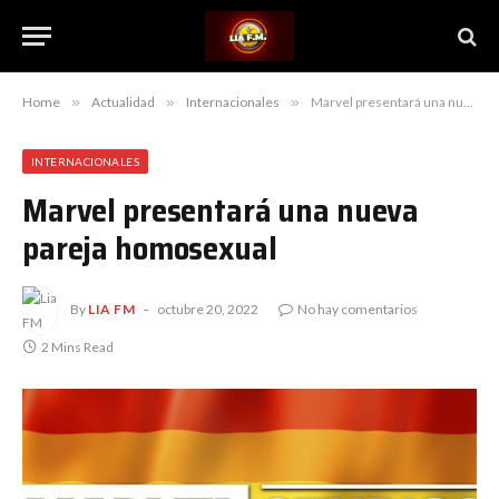
Home
»
Actualidad
»
Internacionales
»
Marvel presentará una nueva pareja homosexual
INTERNACIONALES
Marvel presentará una nueva
pareja homosexual
By
LIA FM
octubre 20, 2022
No hay comentarios
2 Mins Read