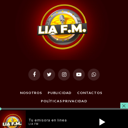
Facebook
Twitter
Instagram
YouTube
WhatsApp
NOSOTROS
PUBLICIDAD
CONTACTOS
POLÍTICAS PRIVACIDAD
© 2026 Todos los Derechos Reservados. Desarrollado por
Tu emisora en linea
Masterclic.Net
.
LIA FM