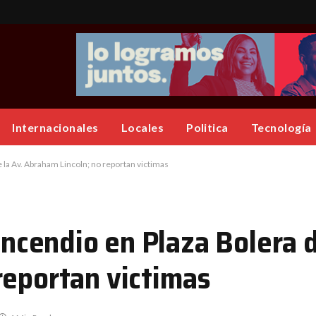
Internacionales
Locales
Politica
Tecnología
e la Av. Abraham Lincoln; no reportan victimas
incendio en Plaza Bolera d
reportan victimas