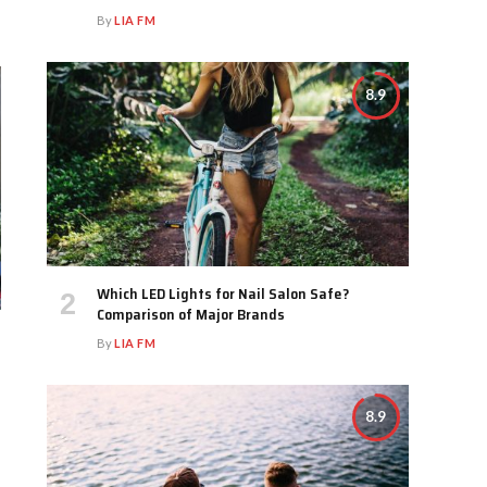
By
LIA FM
8.9
Which LED Lights for Nail Salon Safe?
Comparison of Major Brands
By
LIA FM
8.9