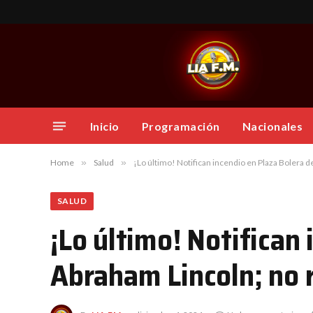
Inicio
Programación
Nacionales
Home
»
Salud
»
¡Lo último! Notifican incendio en Plaza Bolera d
SALUD
¡Lo último! Notifican 
Abraham Lincoln; no 