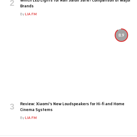
Which LED Lights for Nail Salon Safe? Comparison of Major
Brands
By
LIA FM
8.9
Review: Xiaomi’s New Loudspeakers for Hi-fi and Home
Cinema Systems
By
LIA FM