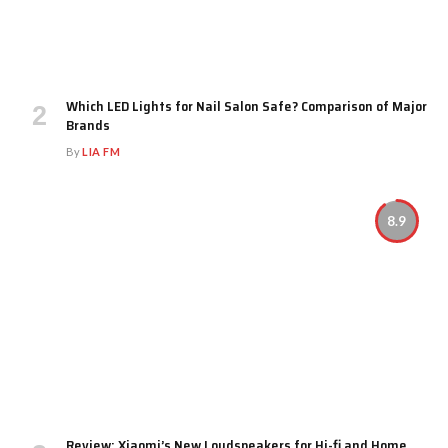
Which LED Lights for Nail Salon Safe? Comparison of Major
Brands
By
LIA FM
8.9
Review: Xiaomi’s New Loudspeakers for Hi-fi and Home