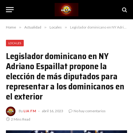
Home
»
Actualidad
»
Locales
»
Legislador dominicano en NY Adriano Espaillat propone la elección de más diputados para representar a los dominicanos en el exterior
LOCALES
Legislador dominicano en NY
Adriano Espaillat propone la
elección de más diputados para
representar a los dominicanos en
el exterior
By
LIA FM
abril 16, 2023
No hay comentarios
2 Mins Read