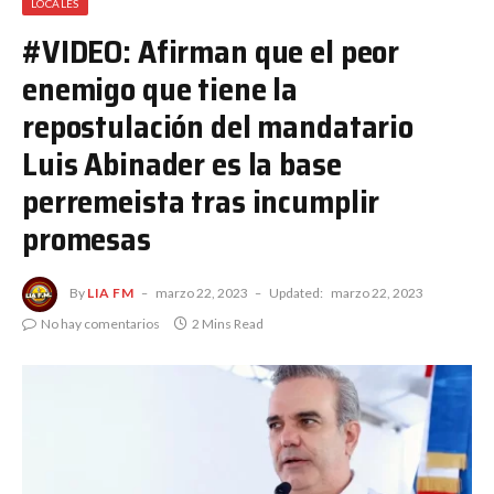
LOCALES
#VIDEO: Afirman que el peor
enemigo que tiene la
repostulación del mandatario
Luis Abinader es la base
perremeista tras incumplir
promesas
By
LIA FM
marzo 22, 2023
Updated:
marzo 22, 2023
No hay comentarios
2 Mins Read