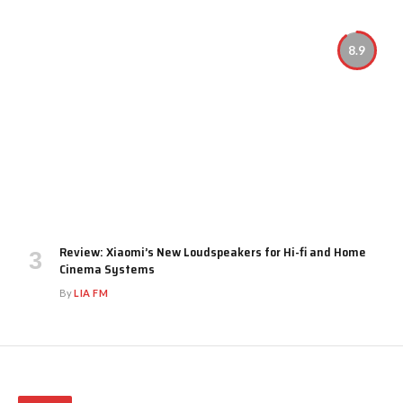
8.9
Review: Xiaomi’s New Loudspeakers for Hi-fi and Home
Cinema Systems
By
LIA FM