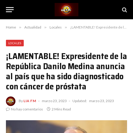
Home
»
Actualidad
»
Locales
»
¡LAMENTABLE! Expresidente de la República Danilo Medina anuncia al país que ha sido diagnosticado con cáncer de próstata
LOCALES
¡LAMENTABLE! Expresidente de la
República Danilo Medina anuncia
al país que ha sido diagnosticado
con cáncer de próstata
By
LIA FM
marzo 23, 2023
Updated:
marzo 23, 2023
No hay comentarios
2 Mins Read