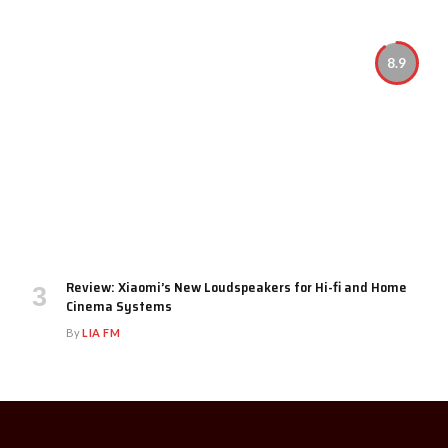
8.9
Review: Xiaomi’s New Loudspeakers for Hi-fi and Home
Cinema Systems
By
LIA FM