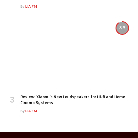
By
LIA FM
8.9
Review: Xiaomi’s New Loudspeakers for Hi-fi and Home
Cinema Systems
By
LIA FM