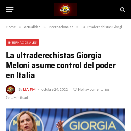
Home
»
Actualidad
»
Internacionales
»
La ultraderechistas Giorgia Meloni asume control del poder en Italia
INTERNACIONALES
La ultraderechistas Giorgia
Meloni asume control del poder
en Italia
By
LIA FM
octubre 24, 2022
No hay comentarios
1 Min Read