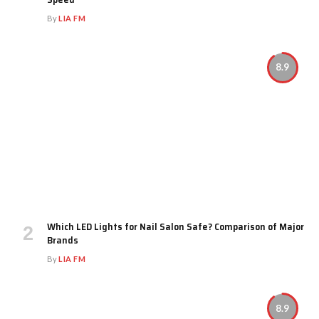
By
LIA FM
8.9
Which LED Lights for Nail Salon Safe? Comparison of Major
Brands
By
LIA FM
8.9