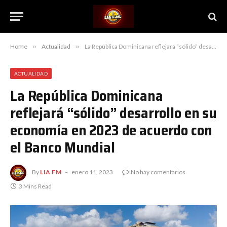
Home
»
Actualidad
»
La República Dominicana reflejará “sólido” desarrollo en su economía en 2023 de acuerdo con el Banco Mundial
ACTUALIDAD
La República Dominicana
reflejará “sólido” desarrollo en su
economía en 2023 de acuerdo con
el Banco Mundial
By
LIA FM
enero 11, 2023
No hay comentarios
3 Mins Read