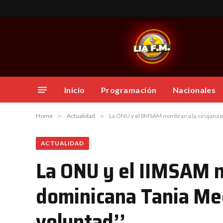
Inicio
Programación
Nacionales
Home
»
Actualidad
»
La ONU y el IIMSAM nombran a la cirujana 
ACTUALIDAD
La ONU y el IIMSAM n
dominicana Tania Me
voluntad’’