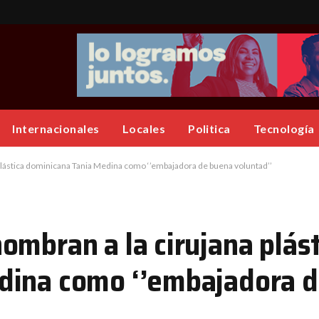
Internacionales
Locales
Politica
Tecnología
plástica dominicana Tania Medina como ‘’embajadora de buena voluntad’’
ombran a la cirujana plást
dina como ‘’embajadora 