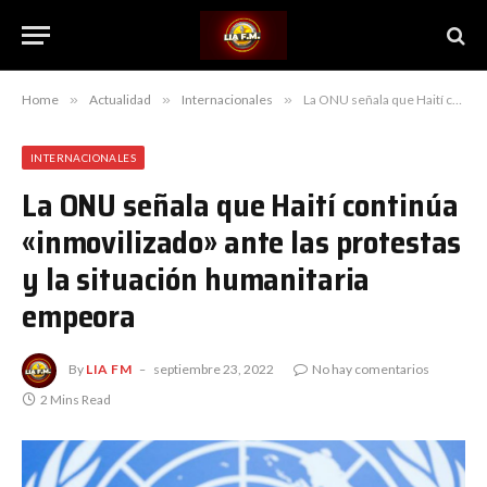
Home
»
Actualidad
»
Internacionales
»
La ONU señala que Haití continúa «inmovilizado» ante las protestas y la situación humanitaria empeora
INTERNACIONALES
La ONU señala que Haití continúa
«inmovilizado» ante las protestas
y la situación humanitaria
empeora
By
LIA FM
septiembre 23, 2022
No hay comentarios
2 Mins Read