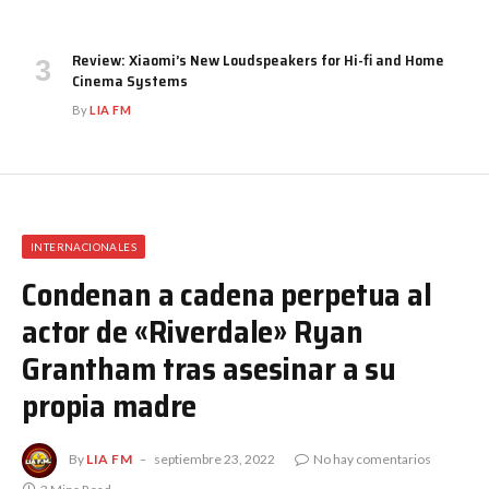
Review: Xiaomi’s New Loudspeakers for Hi-fi and Home
Cinema Systems
By
LIA FM
INTERNACIONALES
Condenan a cadena perpetua al
actor de «Riverdale» Ryan
Grantham tras asesinar a su
propia madre
By
LIA FM
septiembre 23, 2022
No hay comentarios