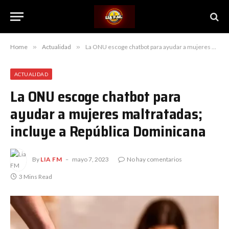
Home
»
Actualidad
»
La ONU escoge chatbot para ayudar a mujeres maltratadas; incluye a República Dominicana
ACTUALIDAD
La ONU escoge chatbot para
ayudar a mujeres maltratadas;
incluye a República Dominicana
By
LIA FM
mayo 7, 2023
No hay comentarios
3 Mins Read