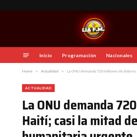
Inicio
Programación
Nacionales
Home
»
Actualidad
»
La ONU demanda 720 millones de dólares par
ACTUALIDAD
La ONU demanda 720 m
Haití; casi la mitad d
humanitaria urgente