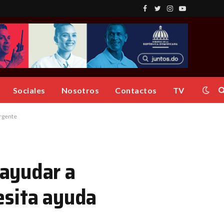
Facebook
Twitter
Instagram
YouTube
Sociales
Nosotros
Contactos
TV
urgente
 ayudar a
cesita ayuda