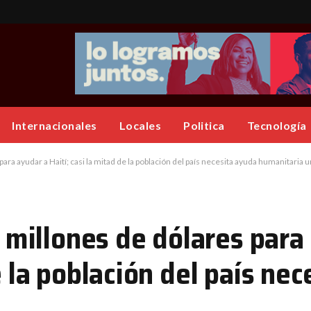
Internacionales
Locales
Politica
Tecnología
a ayudar a Haití; casi la mitad de la población del país necesita ayuda humanitaria 
illones de dólares para
e la población del país ne