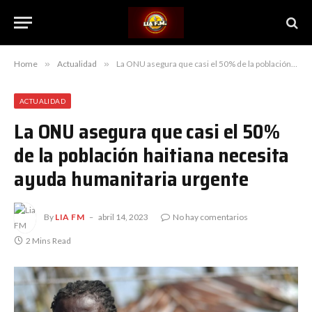
Home
»
Actualidad
»
La ONU asegura que casi el 50% de la población haitiana necesita ayuda humanitaria urgente
ACTUALIDAD
La ONU asegura que casi el 50%
de la población haitiana necesita
ayuda humanitaria urgente
By
LIA FM
abril 14, 2023
No hay comentarios
2 Mins Read