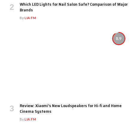
Which LED Lights for Nail Salon Safe? Comparison of Major
Brands
By
LIA FM
8.9
Review: Xiaomi’s New Loudspeakers for Hi-fi and Home
Cinema Systems
By
LIA FM